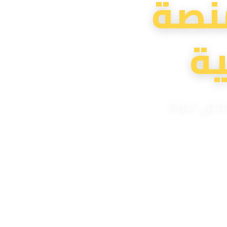
نصة
ة
دة في الدولة
لية