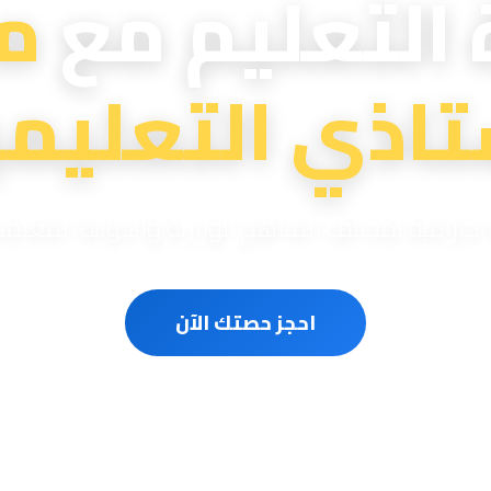
 التعليم مع
م
تاذي التعليمي
ترافية لمختلف المناهج الوزارية والدولية المعتم
احجز حصتك الآن
سون متخصصون
حصص مباشرة أونلاين
مناهج وزارية ودو