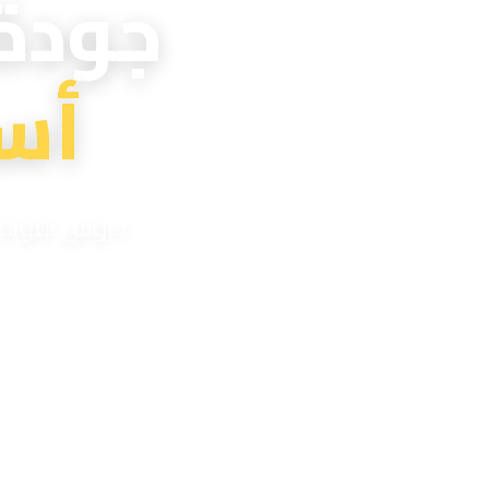
جودة
أس
دروس تقوية اح
مدر