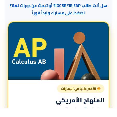
هل أنت طالب AP؟ IB؟ IGCSE؟ أو تبحث عن دورات لغة؟
اضغط على مسارك وابدأ فوراً
الأكثر طلباً في الإمارات
المنهاج الأمريكي
American Curriculum