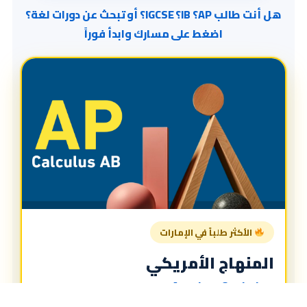
هل أنت طالب AP؟ IB؟ IGCSE؟ أو تبحث عن دورات لغة؟
اضغط على مسارك وابدأ فوراً
الأكثر طلباً في الإمارات
المنهاج الأمريكي
American Curriculum