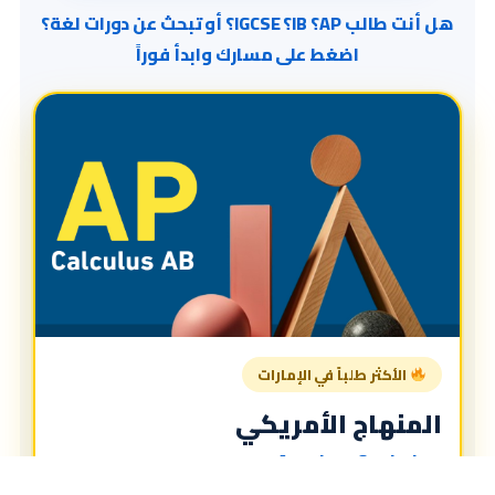
هل أنت طالب AP؟ IB؟ IGCSE؟ أو تبحث عن دورات لغة؟
اضغط على مسارك وابدأ فوراً
الأكثر طلباً في الإمارات
المنهاج الأمريكي
American Curriculum