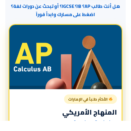
هل أنت طالب AP؟ IB؟ IGCSE؟ أو تبحث عن دورات لغة؟
اضغط على مسارك وابدأ فوراً
الأكثر طلباً في الإمارات
المنهاج الأمريكي
American Curriculum