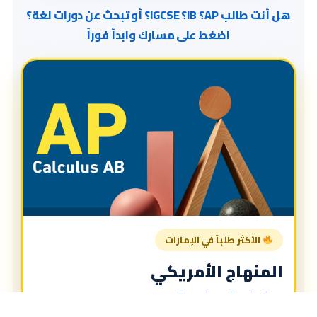
هل أنت طالب AP؟ IB؟ IGCSE؟ أو تبحث عن دورات لغة؟
اضغط على مسارك وابدأ فوراً
الأكثر طلباً في الإمارات
المنهاج الأمريكي
American Curriculum