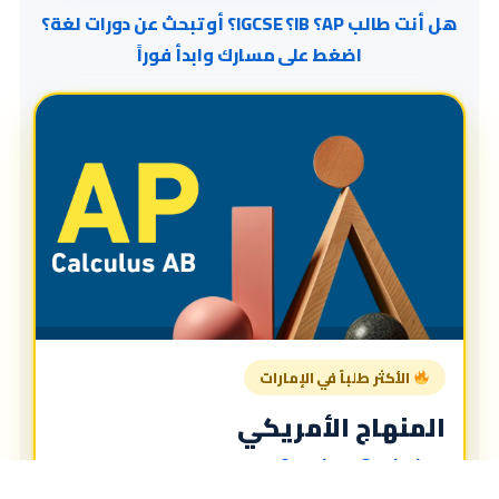
هل أنت طالب AP؟ IB؟ IGCSE؟ أو تبحث عن دورات لغة؟
اضغط على مسارك وابدأ فوراً
الأكثر طلباً في الإمارات
المنهاج الأمريكي
American Curriculum