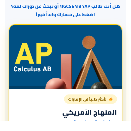
هل أنت طالب AP؟ IB؟ IGCSE؟ أو تبحث عن دورات لغة؟
اضغط على مسارك وابدأ فوراً
الأكثر طلباً في الإمارات
المنهاج الأمريكي
American Curriculum