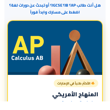
هل أنت طالب AP؟ IB؟ IGCSE؟ أو تبحث عن دورات لغة؟
اضغط على مسارك وابدأ فوراً
الأكثر طلباً في الإمارات
المنهاج الأمريكي
American Curriculum