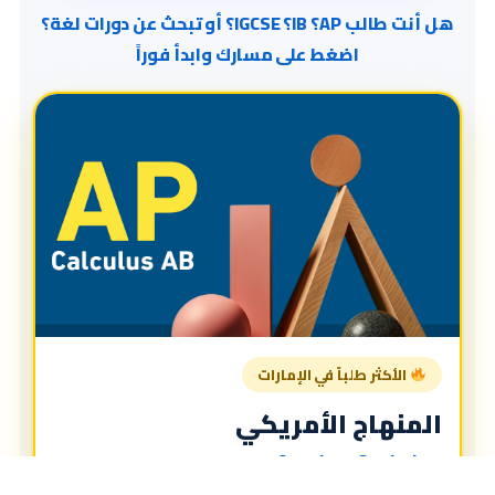
هل أنت طالب AP؟ IB؟ IGCSE؟ أو تبحث عن دورات لغة؟
اضغط على مسارك وابدأ فوراً
الأكثر طلباً في الإمارات
المنهاج الأمريكي
American Curriculum