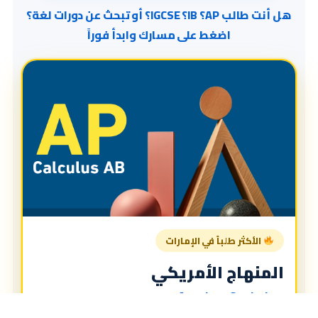
هل أنت طالب AP؟ IB؟ IGCSE؟ أو تبحث عن دورات لغة؟
اضغط على مسارك وابدأ فوراً
الأكثر طلباً في الإمارات
المنهاج الأمريكي
American Curriculum