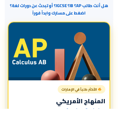
هل أنت طالب AP؟ IB؟ IGCSE؟ أو تبحث عن دورات لغة؟
اضغط على مسارك وابدأ فوراً
الأكثر طلباً في الإمارات
المنهاج الأمريكي
American Curriculum