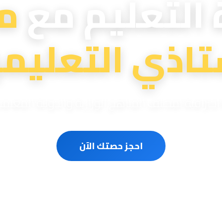
 التعليم مع
م
تاذي التعليمي
ترافية لمختلف المناهج الوزارية والدولية المعتم
احجز حصتك الآن
سون متخصصون
حصص مباشرة أونلاين
مناهج وزارية ودو