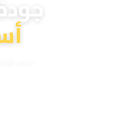
جودة
أس
دروس تقوية اح
مدر