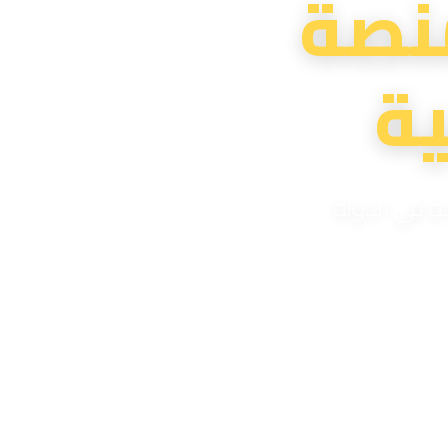
نصة
ة
دة في الدولة
لية