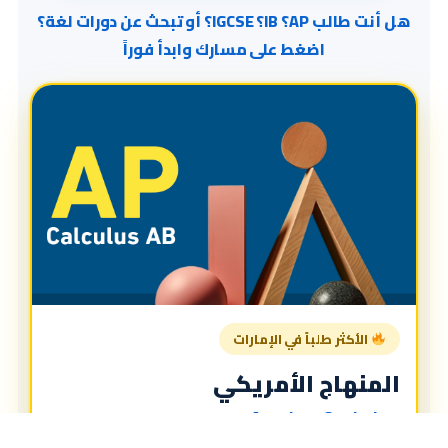
هل أنت طالب AP؟ IB؟ IGCSE؟ أو تبحث عن دورات لغة؟
اضغط على مسارك وابدأ فوراً
الأكثر طلباً في الإمارات
المنهاج الأمريكي
American Curriculum