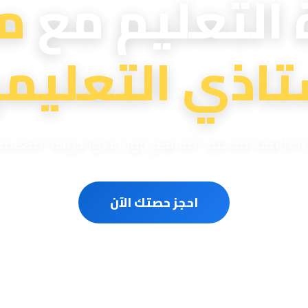
 التعليم مع
م
تاذي التعليمي
ترافية لمختلف المناهج الوزارية والدولية المعتم
احجز حصتك الآن
سون متخصصون
حصص مباشرة أونلاين
مناهج وزارية ودو