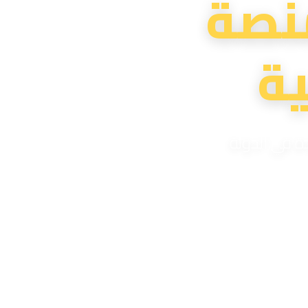
نصة
ة
دة في الدولة
لية