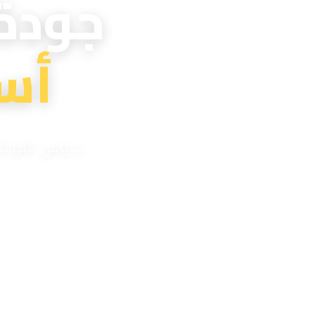
جودة
أس
دروس تقوية اح
مدر