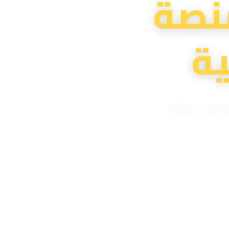
نصة
ة
دة في الدولة
لية