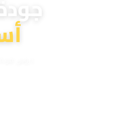
جودة
أس
دروس تقوية اح
مدر