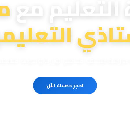
 التعليم مع
م
تاذي التعليمي
ترافية لمختلف المناهج الوزارية والدولية المعتم
احجز حصتك الآن
سون متخصصون
حصص مباشرة أونلاين
مناهج وزارية ودو