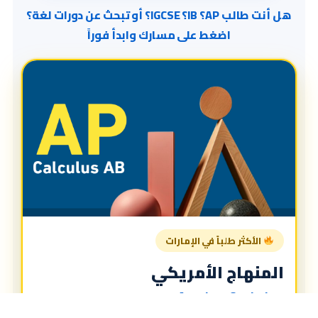
هل أنت طالب AP؟ IB؟ IGCSE؟ أو تبحث عن دورات لغة؟
اضغط على مسارك وابدأ فوراً
الأكثر طلباً في الإمارات
المنهاج الأمريكي
American Curriculum