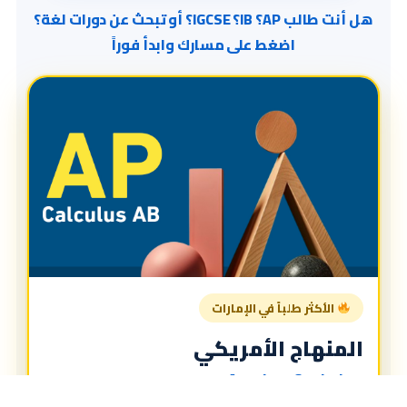
هل أنت طالب AP؟ IB؟ IGCSE؟ أو تبحث عن دورات لغة؟
اضغط على مسارك وابدأ فوراً
الأكثر طلباً في الإمارات
المنهاج الأمريكي
American Curriculum