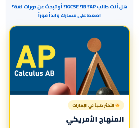
هل أنت طالب AP؟ IB؟ IGCSE؟ أو تبحث عن دورات لغة؟
اضغط على مسارك وابدأ فوراً
الأكثر طلباً في الإمارات
المنهاج الأمريكي
American Curriculum