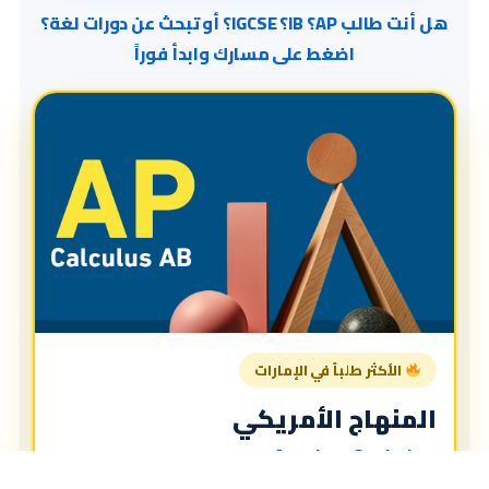
هل أنت طالب AP؟ IB؟ IGCSE؟ أو تبحث عن دورات لغة؟
اضغط على مسارك وابدأ فوراً
الأكثر طلباً في الإمارات
المنهاج الأمريكي
American Curriculum