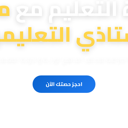
 التعليم مع
م
تاذي التعليمي
ترافية لمختلف المناهج الوزارية والدولية المعتم
احجز حصتك الآن
سون متخصصون
حصص مباشرة أونلاين
مناهج وزارية ودو