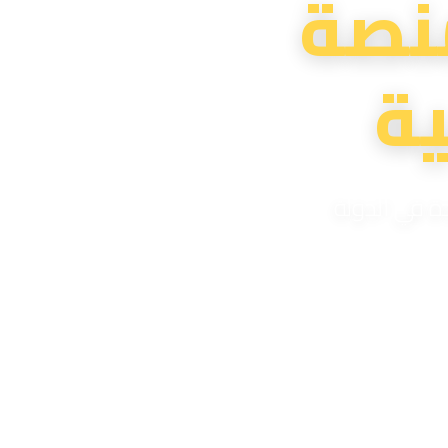
نصة
ة
دة في الدولة
لية