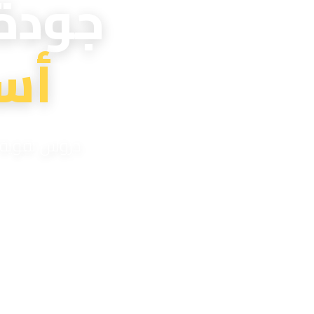
جودة
أس
دروس تقوية اح
مدر