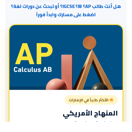
هل أنت طالب AP؟ IB؟ IGCSE؟ أو تبحث عن دورات لغة؟
اضغط على مسارك وابدأ فوراً
الأكثر طلباً في الإمارات
المنهاج الأمريكي
American Curriculum