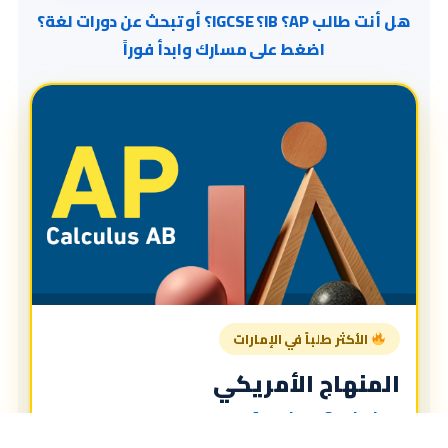
هل أنت طالب AP؟ IB؟ IGCSE؟ أو تبحث عن دورات لغة؟
اضغط على مسارك وابدأ فوراً
الأكثر طلباً في الإمارات
المنهاج الأمريكي
American Curriculum