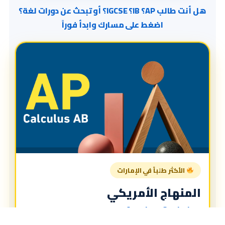
هل أنت طالب AP؟ IB؟ IGCSE؟ أو تبحث عن دورات لغة؟
اضغط على مسارك وابدأ فوراً
الأكثر طلباً في الإمارات
المنهاج الأمريكي
American Curriculum