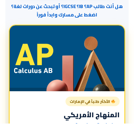
هل أنت طالب AP؟ IB؟ IGCSE؟ أو تبحث عن دورات لغة؟
اضغط على مسارك وابدأ فوراً
الأكثر طلباً في الإمارات
المنهاج الأمريكي
American Curriculum