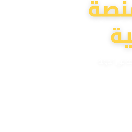
نصة
ة
دة في الدولة
لية