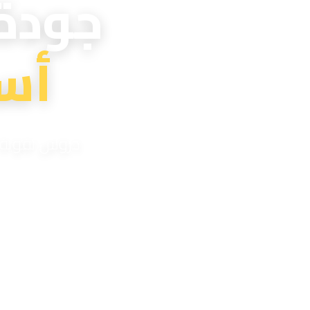
جودة
أس
دروس تقوية اح
مدر