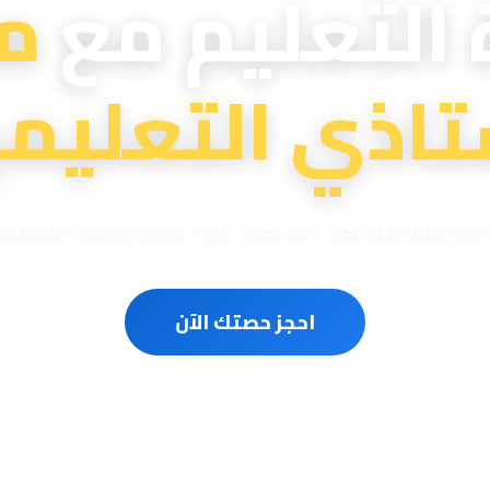
 التعليم مع
م
تاذي التعليمي
ترافية لمختلف المناهج الوزارية والدولية المعتم
احجز حصتك الآن
سون متخصصون
حصص مباشرة أونلاين
مناهج وزارية ودو