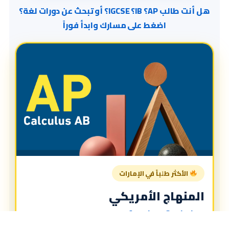
هل أنت طالب AP؟ IB؟ IGCSE؟ أو تبحث عن دورات لغة؟
اضغط على مسارك وابدأ فوراً
الأكثر طلباً في الإمارات
المنهاج الأمريكي
American Curriculum