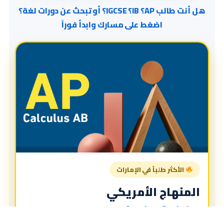
هل أنت طالب AP؟ IB؟ IGCSE؟ أو تبحث عن دورات لغة؟
اضغط على مسارك وابدأ فوراً
الأكثر طلباً في الإمارات
المنهاج الأمريكي
American Curriculum