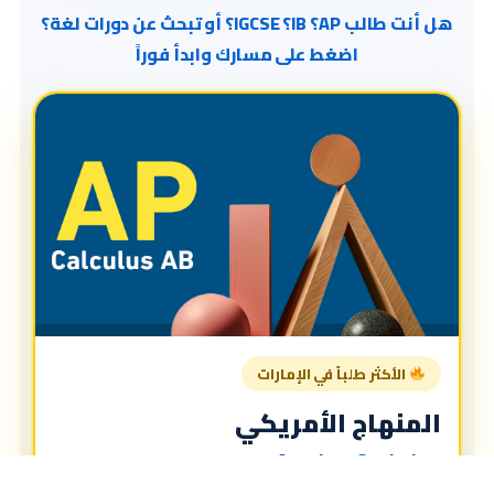
هل أنت طالب AP؟ IB؟ IGCSE؟ أو تبحث عن دورات لغة؟
اضغط على مسارك وابدأ فوراً
الأكثر طلباً في الإمارات
المنهاج الأمريكي
American Curriculum