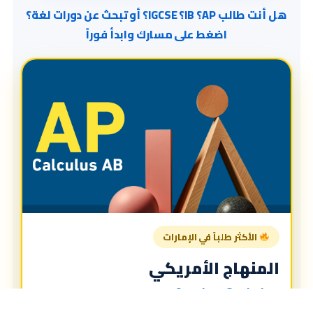
هل أنت طالب AP؟ IB؟ IGCSE؟ أو تبحث عن دورات لغة؟
اضغط على مسارك وابدأ فوراً
الأكثر طلباً في الإمارات
المنهاج الأمريكي
American Curriculum