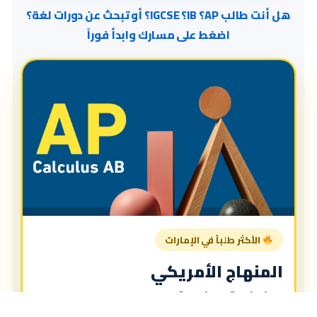
هل أنت طالب AP؟ IB؟ IGCSE؟ أو تبحث عن دورات لغة؟
اضغط على مسارك وابدأ فوراً
الأكثر طلباً في الإمارات
المنهاج الأمريكي
American Curriculum