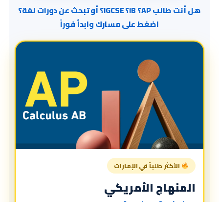
هل أنت طالب AP؟ IB؟ IGCSE؟ أو تبحث عن دورات لغة؟
اضغط على مسارك وابدأ فوراً
الأكثر طلباً في الإمارات
المنهاج الأمريكي
American Curriculum