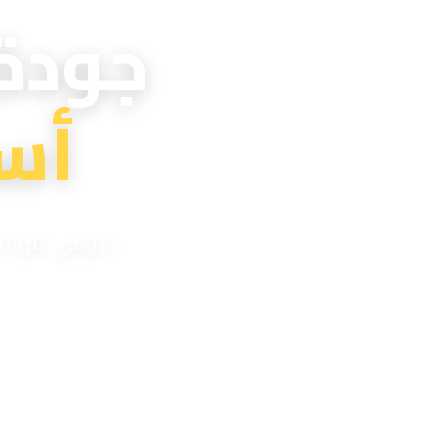
جودة
أس
دروس تقوية اح
مدر