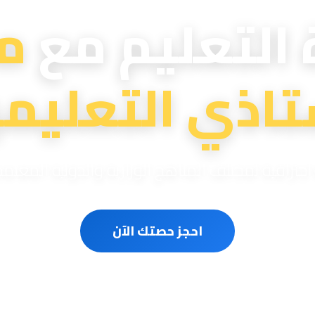
 التعليم مع
م
تاذي التعليمي
ترافية لمختلف المناهج الوزارية والدولية المعتم
احجز حصتك الآن
سون متخصصون
حصص مباشرة أونلاين
مناهج وزارية ودو