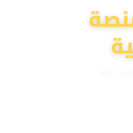
نصة
ة
دة في الدولة
لية