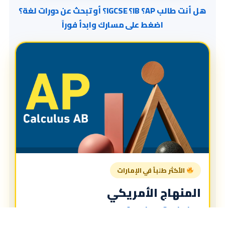
هل أنت طالب AP؟ IB؟ IGCSE؟ أو تبحث عن دورات لغة؟
اضغط على مسارك وابدأ فوراً
الأكثر طلباً في الإمارات
المنهاج الأمريكي
American Curriculum