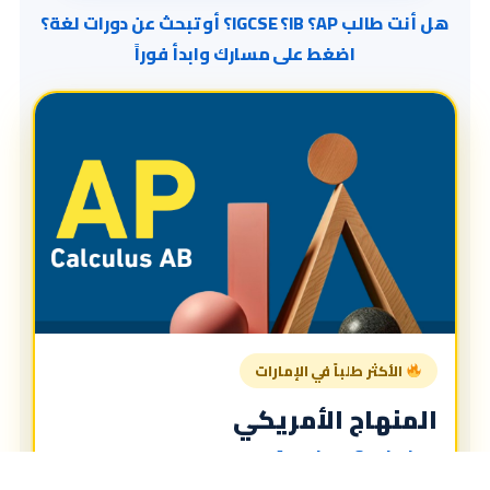
هل أنت طالب AP؟ IB؟ IGCSE؟ أو تبحث عن دورات لغة؟
اضغط على مسارك وابدأ فوراً
الأكثر طلباً في الإمارات
المنهاج الأمريكي
American Curriculum